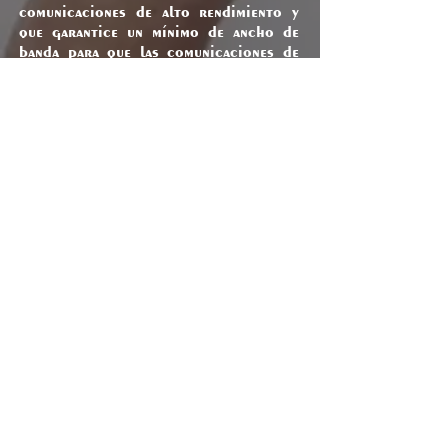
comunicaciones de alto rendimiento y
que garantice un mínimo de ancho de
banda para que las comunicaciones de
voz sean fluidas y de calidad.
C O N T A C T O
Para todo tipo de preguntas, comentarios e
inquietudes; Contacte con
fdgp@cpuist.com
,
llame al
607 302 199
o complete el formulario
a continuación, Gracias.